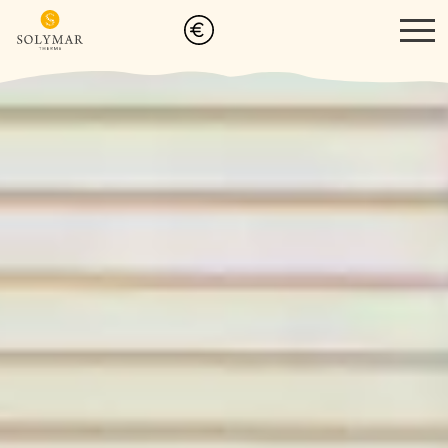
Therme
Thermalbad
Becken
Bars
Sport- & Familienbad
Sauna & Spa
Sauna
Spa
Massagen
Wellness Reservierung
Gutscheine
Events