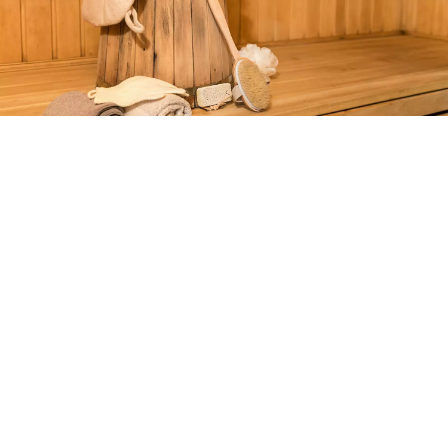
Kräutersauna
Temperatur 65°
Luftfeuchtigkeit 30%
Wer die finnische Sauna grundsätzlich dem
Dampfbad vorzieht, kann auch mit einem Saunagang
bei mäßiger Hitze von 60 bis 70 Grad in unserer