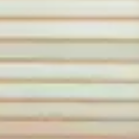
Ladies Night
Mens Night
Tag der Gesundheit
Nacht der Lichter
Cocktails & Musik
Saunatag
Lange Nacht
Junggesell*innenabschied
Kindergeburtstage
Gastronomie
Restaurant
Informationen
Öffnungszeiten & Preise
Anfahrt