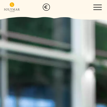
Therme
Thermalbad
Becken
Bars
Sport- & Familienbad
Sauna & Spa
Sauna
Spa
Massagen
Wellness Reservierung
Gutscheine
Events