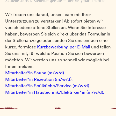
Aktuelle Jobs & Stellenangebote in der Solymar Therme
Wir freuen uns darauf, unser Team mit Ihrer
Unterstützung zu verstärken! Ab sofort bieten wir
verschiedene offene Stellen an. Wenn Sie Interesse
haben, bewerben Sie sich direkt über das Formular in
der Stellenanzeige oder senden Sie uns einfach eine
kurze, formlose
Kurzbewerbung per E-Mail
und teilen
Sie uns mit, für welche Position Sie sich bewerben
möchten. Wir werden uns so schnell wie möglich bei
Follow us!
Ihnen melden.
Mitarbeiter*in Sauna (m/w/d).
Mitarbeiter*in Rezeption (m/w/d).
Mitarbeiter*in Spülküche/Service (m/w/d)
Datenschutz
Mitarbeiter*in Haustechnik/Elektriker*in (m/w/d).
AGB
Impressum